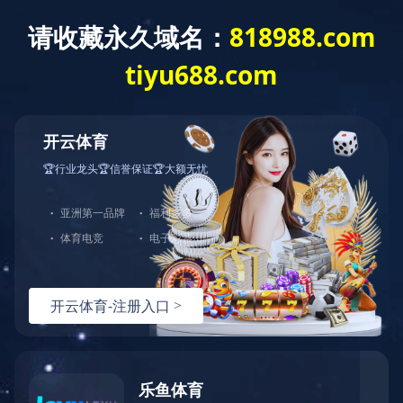
乐鱼官网
您好，欢迎进入乐鱼官网-乐鱼(中国)一站式服务官网 网