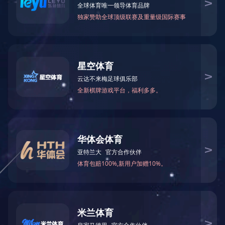
产品搜索
您现在
PRODUCT SEARCH
产品分类
PRODUCT CLASSIFICATION
150吨
便携式称重仪
电子汽
1.直接
电子地磅
显示器的
2.闪
便携式汽车称重仪
放如0.
电子汽车衡
P=I+0
加载荷为3
小地磅（平台秤）
化整前的误