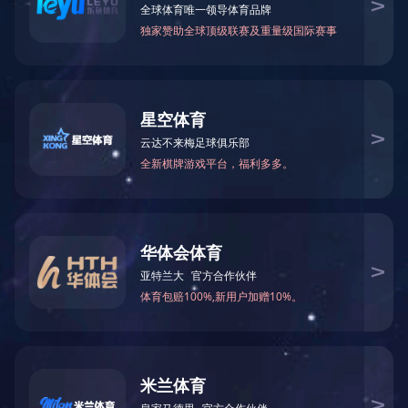
产品搜索
您现在
PRODUCT SEARCH
产品分类
PRODUCT CLASSIFICATION
电子地
便携式称重仪
电子地
面问题
电子地磅
a 检
b 未在
便携式汽车称重仪
c 如无
电子汽车衡
d 补
e 检
小地磅（平台秤）
f 电池