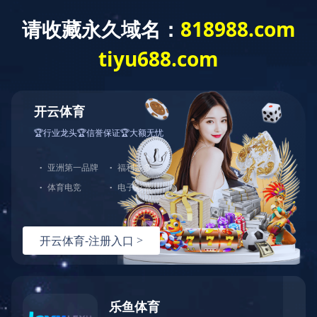
乐鱼官网
您好，欢迎进入乐鱼官网-乐鱼(中国)一站式服务官网 网