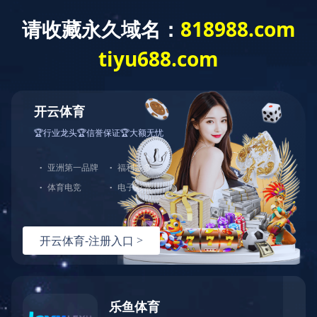
乐鱼官网
您好，欢迎进入乐鱼官网-乐鱼(中国)一站式服务官网 网