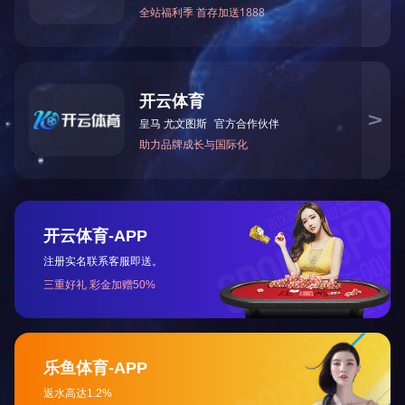
11、
上一篇
下一篇
联系我们
联系QQ：834506798
联系邮箱：834506798@qq.com
传真：86-022-26922697