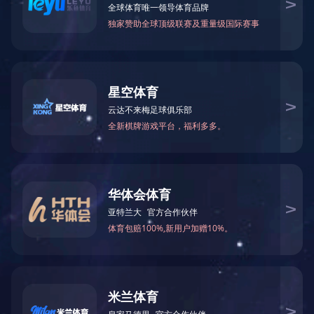
产品搜索
您现在
PRODUCT SEARCH
产品分类
PRODUCT CLASSIFICATION
液
便携式称重仪
的应用
电子地磅
液化气
便携式汽车称重仪
主要
电子汽车衡
1、无
小地磅（平台秤）