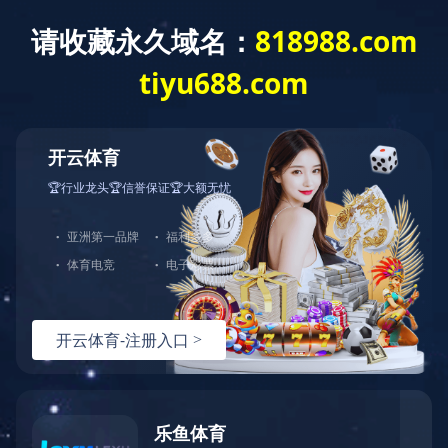
乐鱼官网
您好，欢迎进入乐鱼官网-乐鱼(中国)一站式服务官网 网