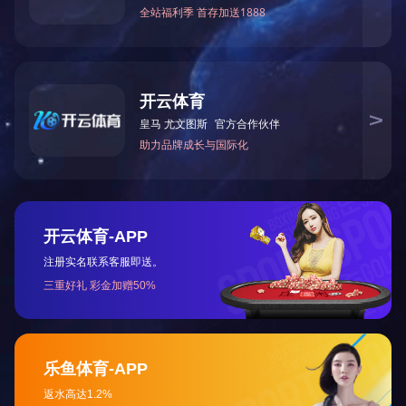
联系我们
联系QQ：834506798
联系邮箱：834506798@qq.com
传真：86-022-26922697
联系地址：天津市北辰区可信产业园对面
电话
©2026 乐鱼
在线留言